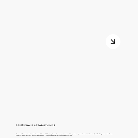
PRIEŽIŪRA IR APTARNAVIMAS
Oras-oras šilumos siurbliai ir kondicionieriai su priežiūra ir aptarnavimu - tai patikimas patalpų klimato sprendimas, užtikrinantis ilgalaikį efektyvumą ir komfortą.
Paslauga apima reguliarų techninį patikrinimą ir palaikymą, skirtą tiek namams, tiek biurams.