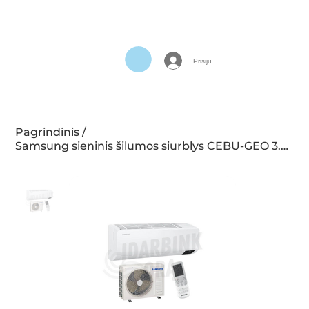
Prisijungti
Pagrindinis
/
Samsung sieninis šilumos siurblys CEBU-GEO 3.5/3.5KW