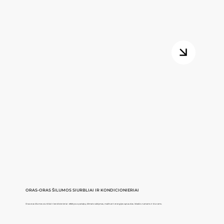
ORAS-ORAS ŠILUMOS SIURBLIAI IR KONDICIONIERIAI
Oras-oras šilumos siurbliai ir kondicionieriai - efektyvus patalpų klimato valdymas, mažinant energijos sąnaudas. Idealūs namams ir biurams.