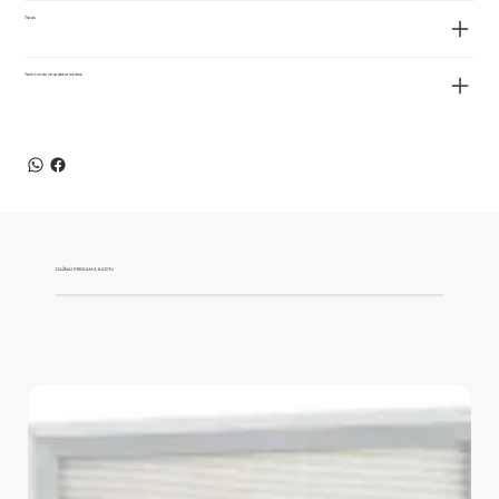
Tipas
Techninės charakteristikos
DAŽNAI PERKAMA KARTU