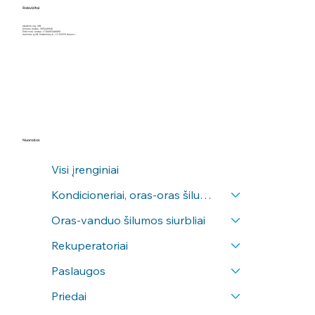
Rekvizitai
Įdarbink orą, MB
Įmonės kodas: 305245946
PVM mok. kodas: LT100013466910
Aušrinės g.28, Poderiškių k., LT-53370 Kauno r.
Nuorodos
Visi įrenginiai
Kondicioneriai, oras-oras šilumos siurbliai
Oras-vanduo šilumos siurbliai
Rekuperatoriai
Paslaugos
Priedai