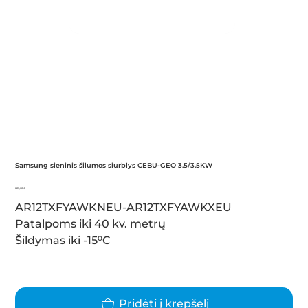
Samsung sieninis šilumos siurblys CEBU-GEO 3.5/3.5KW
Kaina
889,00 €
AR12TXFYAWKNEU-AR12TXFYAWKXEU
Patalpoms iki 40 kv. metrų
Šildymas iki -15⁰C
Pridėti į krepšelį