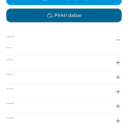
Pirkti dabar
Prekės ženklas
Samsung
Aprašymas
Patalpoms iki
WiFi valdymas
Energijos klasė
Nominali galia