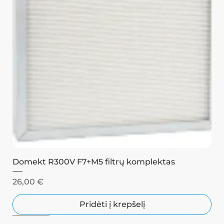
Domekt R300V F7+M5 filtrų komplektas
Kaina
26,00 €
Pridėti į krepšelį
Juodas
Juodas