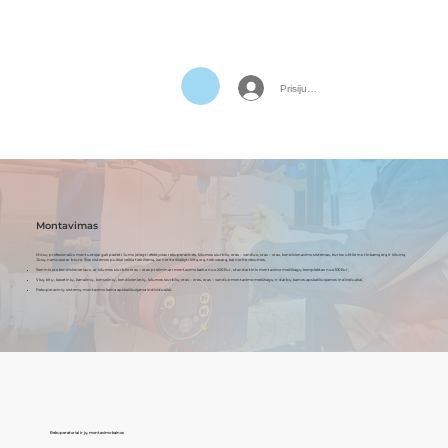
Prisijungti
Montavimas
Mūsų profesionalūs montuotojai gali padėti Jums įdiegti efektyvias rekuperacinės, šilumos siurblių oras – vanduo, oras – oras, kondicionavimo sistemas, kurios užtikrins tinkamą orą ir šilumą
Jūsų namuose ar biure. Šios sistemos puikiai veikia tiek žiemą, kai norite išlaikyti šiltą orą, tiek vasarą, kai norite vėsumos.
Sieninio oro kondicionieriaus, ar šilumos siurblio oras – oras preliminari montavimo kaina nuo 200 Eur, standartinis montavimo medžiagų komplektas nuo 100 Eur;
Visų kitų, kasetinių, kanalinių, konsolinių, kondicionierių, šilumos siurblių oras – oras, oras – vanduo montavimo medžiagų ir darbų kainos apskaičiuojamos individualiai;
Rekuperacinių sistemų montavimo kaina apskaičiuojama individualiai.
Rekuperatoriai ir jų montavimo kainos