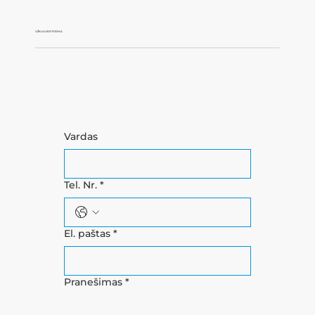
UŽKLAUSOS FORMA
Vardas
SUSISIEKIME ŠIANDIEN!
Užpildykite užklausos formą jau dabar ir susitarkime dėl nemokamos konsultacijos!
Tel. Nr.
*
El. paštas
*
Pranešimas
*