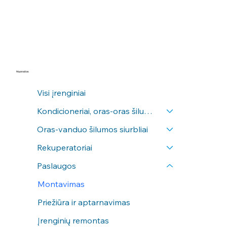
Nuorodos
Visi įrenginiai
Kondicioneriai, oras-oras šilumos siurbliai
Oras-vanduo šilumos siurbliai
Rekuperatoriai
Paslaugos
Montavimas
Priežiūra ir aptarnavimas
Įrenginių remontas