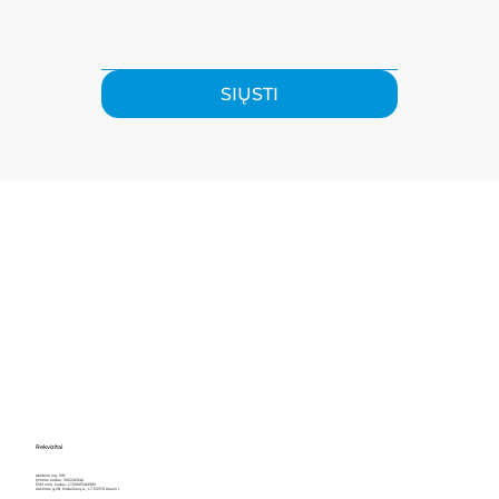
SIŲSTI
Rekvizitai
Įdarbink orą, MB
Įmonės kodas: 305245946
PVM mok. kodas: LT100013466910
Aušrinės g.28, Poderiškių k., LT-53370 Kauno r.