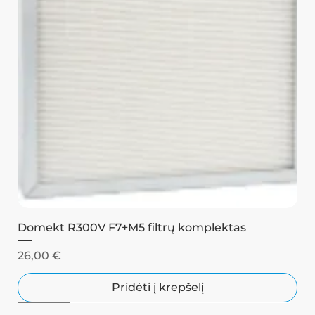
Domekt R300V F7+M5 filtrų komplektas
Kaina
26,00 €
Pridėti į krepšelį
Juodas
Juodas