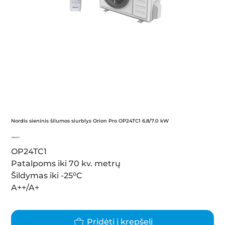
Nordis sieninis šilumos siurblys Orion Pro OP24TC1 6.8/7.0 kW
Kaina
1 280,00 €
OP24TC1
Patalpoms iki 70 kv. metrų
Šildymas iki -25⁰C
A++/A+
Pridėti į krepšelį