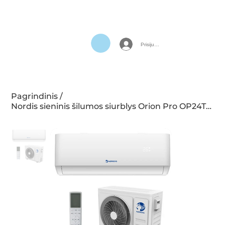
Prisijungti
Pagrindinis
/
Nordis sieninis šilumos siurblys Orion Pro OP24TC1 6.8/7.0 kW