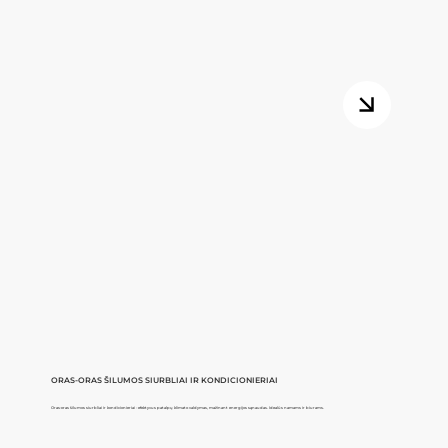
ORAS-ORAS ŠILUMOS SIURBLIAI IR KONDICIONIERIAI
Oras-oras šilumos siurbliai ir kondicionieriai - efektyvus patalpų klimato valdymas, mažinant energijos sąnaudas. Idealūs namams ir biurams.