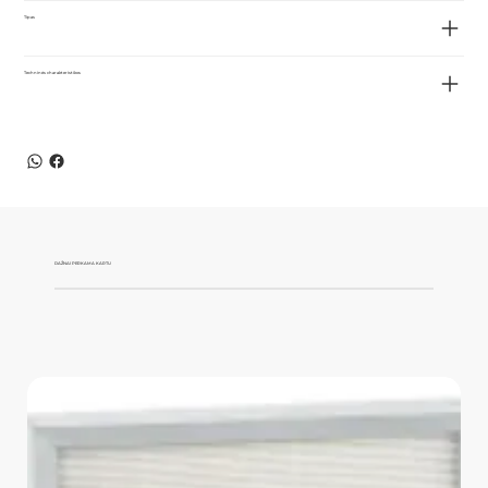
Tipas
Techninės charakteristikos
DAŽNAI PERKAMA KARTU