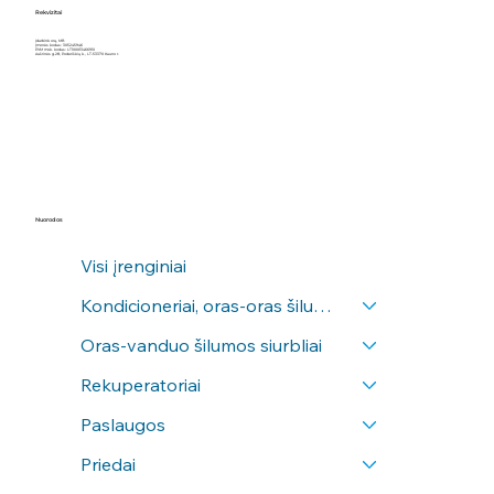
Rekvizitai
Įdarbink orą, MB
Įmonės kodas: 305245946
PVM mok. kodas: LT100013466910
Aušrinės g.28, Poderiškių k., LT-53370 Kauno r.
Nuorodos
Visi įrenginiai
Kondicioneriai, oras-oras šilumos siurbliai
Oras-vanduo šilumos siurbliai
Rekuperatoriai
Paslaugos
Priedai