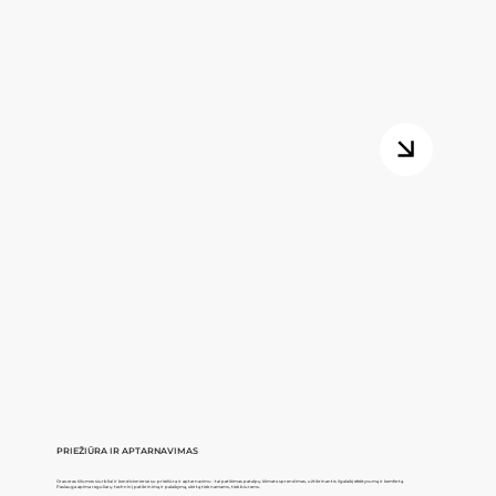
PRIEŽIŪRA IR APTARNAVIMAS
Oras-oras šilumos siurbliai ir kondicionieriai su priežiūra ir aptarnavimu - tai patikimas patalpų klimato sprendimas, užtikrinantis ilgalaikį efektyvumą ir komfortą.
Paslauga apima reguliarų techninį patikrinimą ir palaikymą, skirtą tiek namams, tiek biurams.