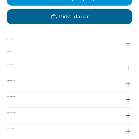
Pirkti dabar
Prekės ženklas
Nordis
Aprašymas
Patalpoms iki
WiFi valdymas
Energijos klasė
Nominali galia