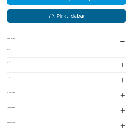
Pirkti dabar
Prekės ženklas
Nordis
Aprašymas
Patalpoms iki
WiFi valdymas
Energijos klasė
Nominali galia