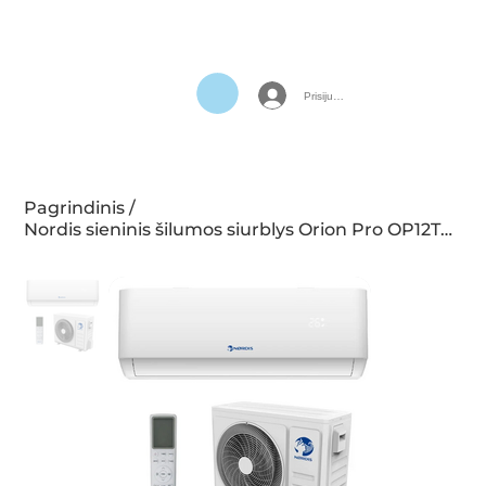
Prisijungti
Pagrindinis
/
Nordis sieninis šilumos siurblys Orion Pro OP12TC1 3.3/3.5 kW