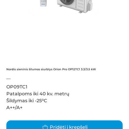
Nordis sieninis šilumos siurblys Orion Pro OP12TC1 3.3/3.5 kW
Kaina
640,00 €
OP09TC1
Patalpoms iki 40 kv. metrų
Šildymas iki -25⁰C
A++/A+
Pridėti į krepšelį