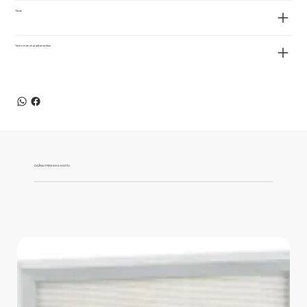
Tipas
Techninės charakteristikos
DAŽNAI PERKAMA KARTU