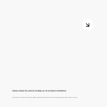
ORAS-ORAS ŠILUMOS SIURBLIAI IR KONDICIONIERIAI
Oras-oras šilumos siurbliai ir kondicionieriai - efektyvus patalpų klimato valdymas, mažinant energijos sąnaudas. Idealūs namams ir biurams.