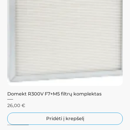
Domekt R300V F7+M5 filtrų komplektas
Kaina
26,00 €
Pridėti į krepšelį
Juodas
Juodas