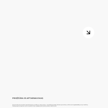
PRIEŽIŪRA IR APTARNAVIMAS
Oras-oras šilumos siurbliai ir kondicionieriai su priežiūra ir aptarnavimu - tai patikimas patalpų klimato sprendimas, užtikrinantis ilgalaikį efektyvumą ir komfortą.
Paslauga apima reguliarų techninį patikrinimą ir palaikymą, skirtą tiek namams, tiek biurams.