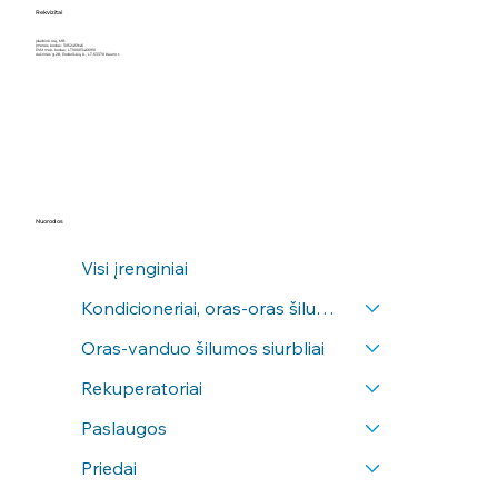
Rekvizitai
Įdarbink orą, MB
Įmonės kodas: 305245946
PVM mok. kodas: LT100013466910
Aušrinės g.28, Poderiškių k., LT-53370 Kauno r.
Nuorodos
Visi įrenginiai
Kondicioneriai, oras-oras šilumos siurbliai
Oras-vanduo šilumos siurbliai
Rekuperatoriai
Paslaugos
Priedai