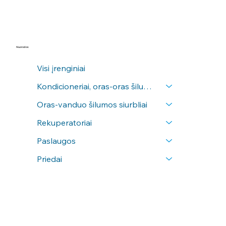
Nuorodos
Visi įrenginiai
Kondicioneriai, oras-oras šilumos siurbliai
Oras-vanduo šilumos siurbliai
Rekuperatoriai
Paslaugos
Priedai