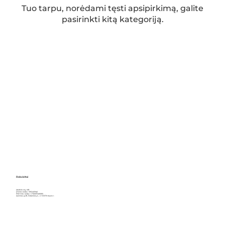
Tuo tarpu, norėdami tęsti apsipirkimą, galite
pasirinkti kitą kategoriją.
Rekvizitai
Įdarbink orą, MB
Įmonės kodas: 305245946
PVM mok. kodas: LT100013466910
Aušrinės g.28, Poderiškių k., LT-53370 Kauno r.