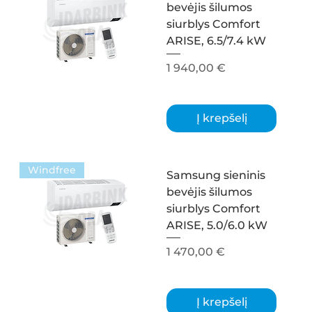
bevėjis šilumos
siurblys Comfort
ARISE, 6.5/7.4 kW
Kaina
1 940,00 €
Į krepšelį
Windfree
Samsung sieninis
bevėjis šilumos
siurblys Comfort
ARISE, 5.0/6.0 kW
Kaina
1 470,00 €
Į krepšelį