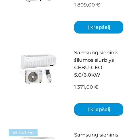
Kaina
1 809,00 €
Į krepšelį
Samsung sieninis
šilumos siurblys
CEBU-GEO
5.0/6.0KW
Kaina
1 371,00 €
Į krepšelį
Windfree
Samsung sieninis