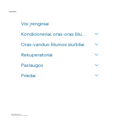
Nuorodos
Visi įrenginiai
Kondicioneriai, oras-oras šilumos siurbliai
Oras-vanduo šilumos siurbliai
Rekuperatoriai
Paslaugos
Priedai
andrius@idarbinkora.lt
+370 604 34454
(nuo 9val. iki 18 val.)