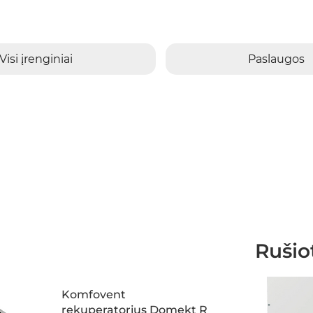
Visi įrenginiai
Paslaugos
Rušio
Komfovent
rekuperatorius Domekt R