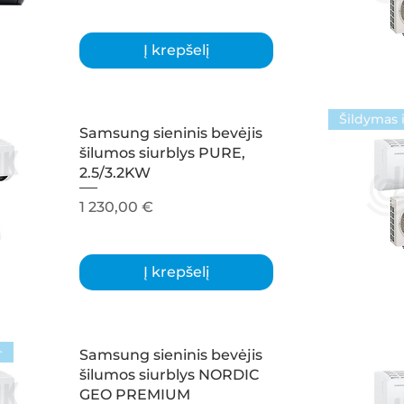
Į krepšelį
Šildymas i
Samsung sieninis bevėjis
šilumos siurblys PURE,
2.5/3.2KW
Kaina
1 230,00 €
Į krepšelį
+
Samsung sieninis bevėjis
šilumos siurblys NORDIC
GEO PREMIUM