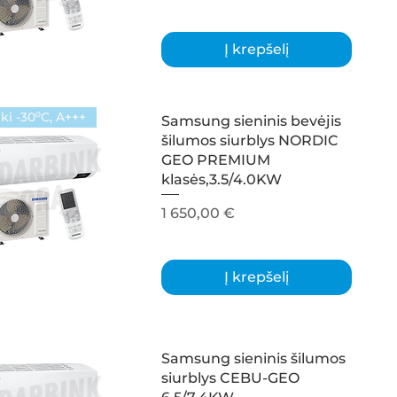
Į krepšelį
ki -30⁰C, A+++
Samsung sieninis bevėjis
šilumos siurblys NORDIC
GEO PREMIUM
klasės,3.5/4.0KW
Kaina
1 650,00 €
Į krepšelį
Samsung sieninis šilumos
siurblys CEBU-GEO