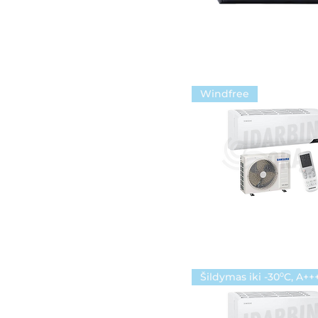
Windfree
Šildymas iki -30⁰C, A++