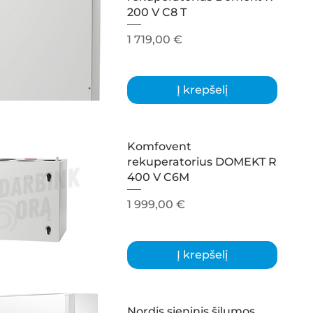
200 V C8 T
Kaina
1 719,00 €
Į krepšelį
Komfovent
rekuperatorius DOMEKT R
400 V C6M
Kaina
1 999,00 €
Į krepšelį
Nordis sieninis šilumos