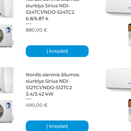
siurblys Sirius NDI-
S24TC1/NDO-S24TC2
6.8/6.87 k
Kaina
880,00 €
Į krepšelį
Nordis sieninis šilumos
siurblys Sirius NDI-
S12TC1/NDO-S12TC2
3.4/3.42 kW
Kaina
490,00 €
Į krepšelį