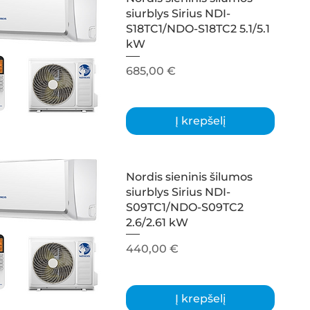
siurblys Sirius NDI-
S18TC1/NDO-S18TC2 5.1/5.1
kW
Kaina
685,00 €
Į krepšelį
Nordis sieninis šilumos
siurblys Sirius NDI-
S09TC1/NDO-S09TC2
2.6/2.61 kW
Kaina
440,00 €
Į krepšelį