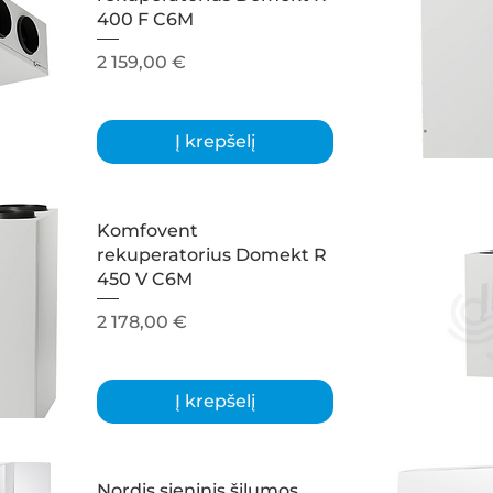
400 F C6M
Kaina
2 159,00 €
Į krepšelį
Komfovent
rekuperatorius Domekt R
450 V C6M
Kaina
2 178,00 €
Į krepšelį
Nordis sieninis šilumos