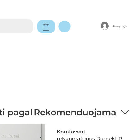
Prisijungti
ti pagal
Rekomenduojama
Komfovent
rekuperatorius Domekt R