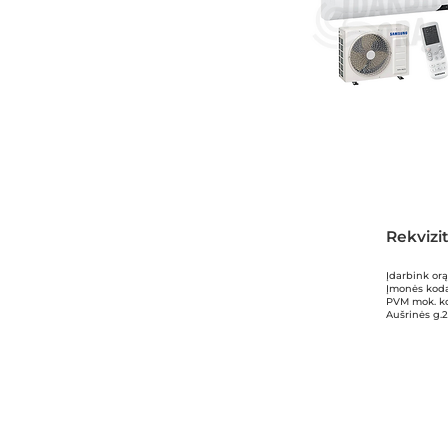
Rekvizit
Įdarbink or
Įmonės kod
PVM mok. k
Aušrinės g.2