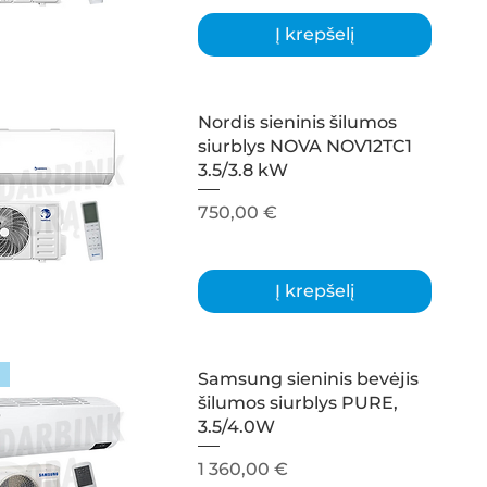
Į krepšelį
Nordis sieninis šilumos
siurblys NOVA NOV12TC1
3.5/3.8 kW
Kaina
750,00 €
Į krepšelį
Samsung sieninis bevėjis
šilumos siurblys PURE,
3.5/4.0W
Kaina
1 360,00 €