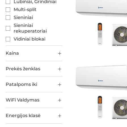
Lubiniai, Grindiniai
Multi-split
Sieniniai
Sieniniai
rekuperatoriai
Vidiniai blokai
Kaina
Prekės ženklas
420 €
2 178 €
AUX
Patalpoms iki
Daikin
30 kv. metrų
Komfovent
WiFi Valdymas
40 kv. metrų
MDV
Taip
50 kv. metrų
Nordis
Energijos klasė
60 kv. metrų
Samsung
A
70 kv. metrų