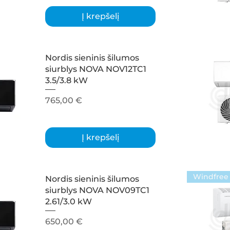
Į krepšelį
Nordis sieninis šilumos
siurblys NOVA NOV12TC1
3.5/3.8 kW
Kaina
765,00 €
Į krepšelį
Windfree
Nordis sieninis šilumos
siurblys NOVA NOV09TC1
2.61/3.0 kW
Kaina
650,00 €