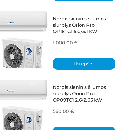
Nordis sieninis šilumos
siurblys Orion Pro
OP18TC1 5.0/5.1 kW
Kaina
1 000,00 €
Į krepšelį
Nordis sieninis šilumos
siurblys Orion Pro
OP09TC1 2.6/2.65 kW
Kaina
560,00 €