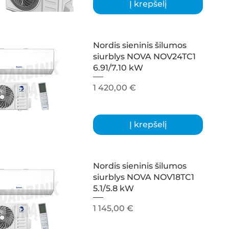
Į krepšelį
Nordis sieninis šilumos
siurblys NOVA NOV24TC1
6.91/7.10 kW
Kaina
1 420,00 €
Į krepšelį
Nordis sieninis šilumos
siurblys NOVA NOV18TC1
5.1/5.8 kW
Kaina
1 145,00 €