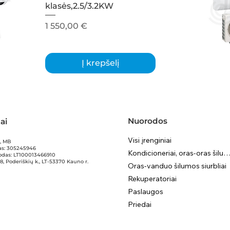
klasės,2.5/3.2KW
Kaina
1 550,00 €
Į krepšelį
Nuorodos
ai
Visi įrenginiai
ą, MB
as: 305245946
Kondicioneriai, oras-oras šilumos siurb
odas: LT100013466910
8, Poderiškių k., LT-53370 Kauno r.
Oras-vanduo šilumos siurbliai
Rekuperatoriai
Paslaugos
Priedai