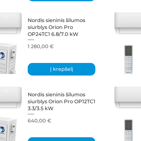
Nordis sieninis šilumos
siurblys Orion Pro
OP24TC1 6.8/7.0 kW
Kaina
1 280,00 €
Į krepšelį
Nordis sieninis šilumos
siurblys Orion Pro OP12TC1
3.3/3.5 kW
Kaina
640,00 €