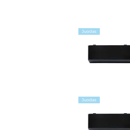
Juodas
Juodas