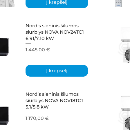
Į krepšelį
Nordis sieninis šilumos
siurblys NOVA NOV24TC1
6.91/7.10 kW
Kaina
1 445,00 €
Į krepšelį
Nordis sieninis šilumos
siurblys NOVA NOV18TC1
5.1/5.8 kW
Kaina
1 170,00 €