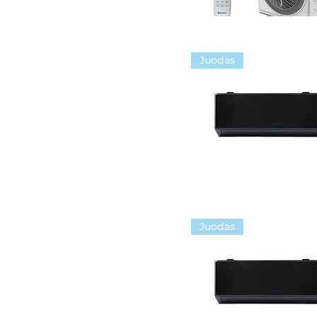
5.1/5.8 kW
6.5/7.4 kW
6.8/6.87 kW
Juodas
6.8/7.0 kW
6.91/7.10 kW
Juodas