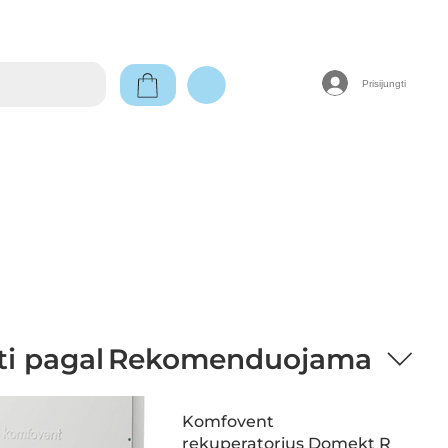
Prisijungti
ti pagal
Rekomenduojama
Komfovent
rekuperatorius Domekt R