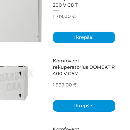
200 V C8 T
Kaina
1 719,00 €
Į krepšelį
Komfovent
rekuperatorius DOMEKT R
400 V C6M
Kaina
1 999,00 €
Į krepšelį
Komfovent