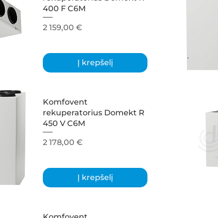
400 F C6M
Kaina
2 159,00 €
Į krepšelį
Komfovent
rekuperatorius Domekt R
450 V C6M
Kaina
2 178,00 €
Į krepšelį
Komfovent