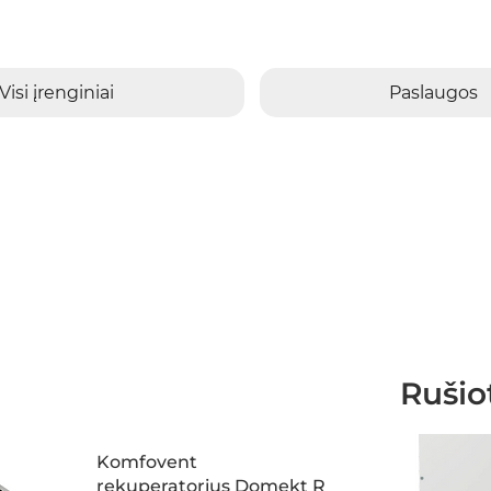
Visi įrenginiai
Paslaugos
Rušio
Komfovent
rekuperatorius Domekt R