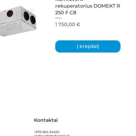
rekuperatorius DOMEKT R
250 F C8
Kaina
1 750,00 €
Į krepšelį
Kontaktai
+370 604 34454
andrius@idarbinkora.lt