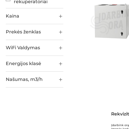
rekuperatoriai
Kaina
Prekės ženklas
1 719 €
2 178 €
Komfovent
WiFi Valdymas
Taip
Energijos klasė
A
Našumas, m3/h
A+
250
310
373
496
Rekvizit
233
Įdarbink or
Įmonės kod