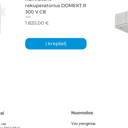
rekuperatorius DOMEKT R
300 V C8
Kaina
1 820,00 €
Į krepšelį
Nuorodos
ai
Visi įrenginiai
ą, MB
as: 305245946