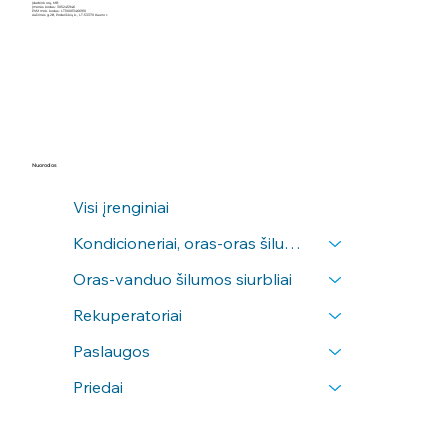
Įdarbink orą, MB
Įmonės kodas: 305245946
PVM mok. kodas: LT100013466910
Aušrinės g.28, Poderiškių k., LT-53370 Kauno r.
Nuorodos
Visi įrenginiai
Kondicioneriai, oras-oras šilumos siurbliai
Oras-vanduo šilumos siurbliai
Rekuperatoriai
Paslaugos
Priedai