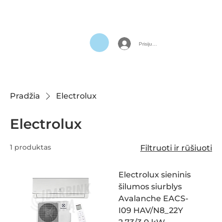
Prisijungti
Pradžia
Electrolux
Electrolux
1 produktas
Filtruoti ir rūšiuoti
Electrolux sieninis
šilumos siurblys
Avalanche EACS-
I09 HAV/N8_22Y