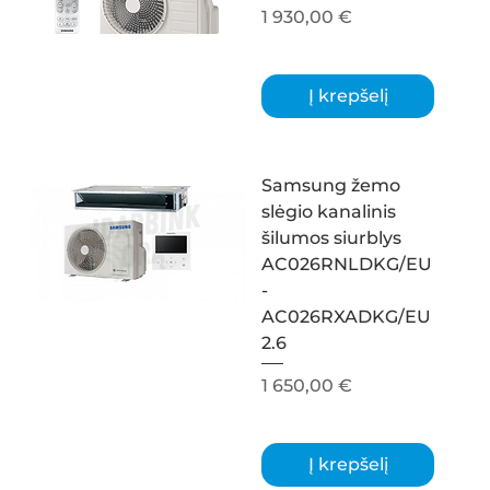
Kaina
1 930,00 €
Į krepšelį
Samsung žemo
slėgio kanalinis
šilumos siurblys
AC026RNLDKG/EU
-
AC026RXADKG/EU
2.6
Kaina
1 650,00 €
Į krepšelį