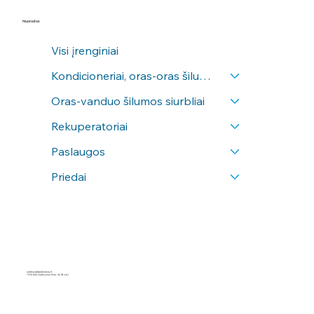
Nuorodos
Visi įrenginiai
Kondicioneriai, oras-oras šilumos siurbliai
Oras-vanduo šilumos siurbliai
Rekuperatoriai
Paslaugos
Priedai
andrius@idarbinkora.lt
+370 604 34454
(nuo 9val. iki 18 val.)