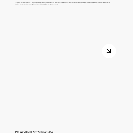
Oras-oras šilumos siurbliai ir kondicionieriai su montavimo paslauga - tai raktas į efektyvų patalpų šildymą ir vėsinimą, garantuojant energijos taupymą. Komplektas
idealus namams ir biurams, apimantis profesionalų įrenginių montavimą.
PRIEŽIŪRA IR APTARNAVIMAS