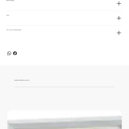
Nominali galia
Tipas
Techninės charakteristikos
DAŽNAI PERKAMA KARTU