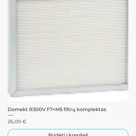
Domekt R300V F7+M5 filtrų komplektas
Kaina
26,00 €
Pridėti į krepšelį