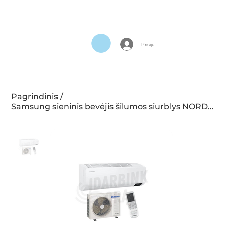
Prisijungti
Pagrindinis
/
Samsung sieninis bevėjis šilumos siurblys NORDIC GEO PREMIUM klasės,3.5/4.0KW