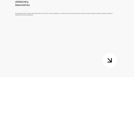
ĮRENGINIŲ
REMONTAS
Oras-oras šilumos siurbliai ir kondicionieriai su įrenginių remonto paslauga - tai užtikrintas sprendimas gedimų šalinimui, garantuojantis sklandų įrenginio veikimą ir
ilgaamžiškumą jūsų patalpose.