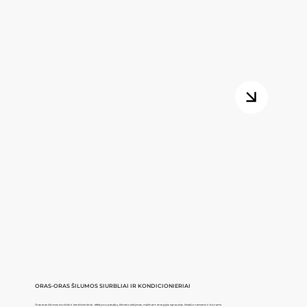
ORAS-ORAS ŠILUMOS SIURBLIAI IR KONDICIONIERIAI
Oras-oras šilumos siurbliai ir kondicionieriai - efektyvus patalpų klimato valdymas, mažinant energijos sąnaudas. Idealūs namams ir biurams.