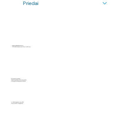
Priedai
andrius@idarbinkora.lt
+370 604 34454
(nuo 9val. iki 18 val.)
Privatumo politika
Pirkimo-pardavmimo taisyklės
Užsakymo atšaukimo forma
© 2026 Įdarbink orą, MB.
Visos teisės saugomos.