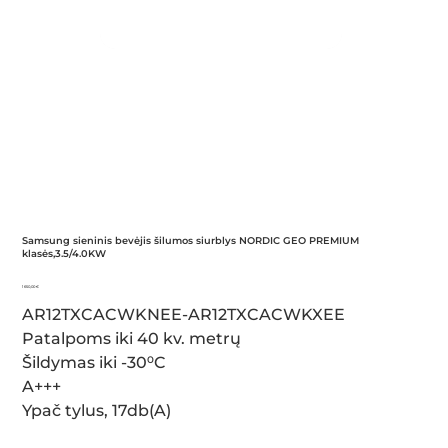
Samsung sieninis bevėjis šilumos siurblys NORDIC GEO PREMIUM
klasės,3.5/4.0KW
Kaina
1 650,00 €
AR12TXCACWKNEE-AR12TXCACWKXEE
Patalpoms iki 40 kv. metrų
Šildymas iki -30⁰C
A+++
Ypač tylus, 17db(A)