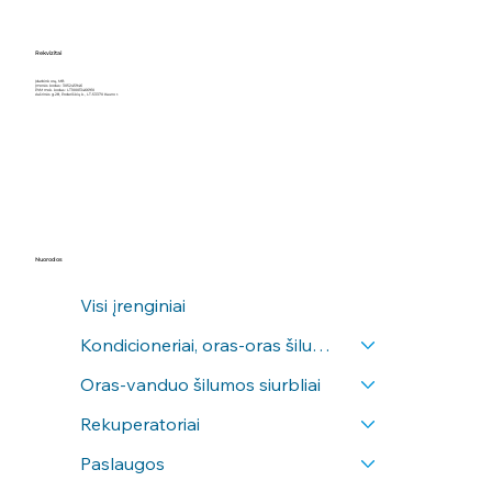
Rekvizitai
Įdarbink orą, MB
Įmonės kodas: 305245946
PVM mok. kodas: LT100013466910
Aušrinės g.28, Poderiškių k., LT-53370 Kauno r.
Nuorodos
Visi įrenginiai
Kondicioneriai, oras-oras šilumos siurbliai
Oras-vanduo šilumos siurbliai
Rekuperatoriai
Paslaugos