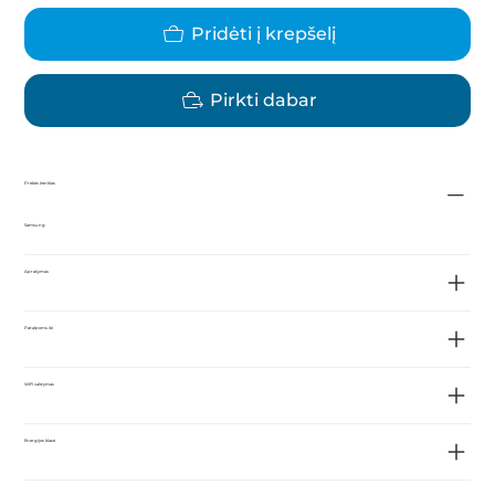
Pridėti į krepšelį
Pirkti dabar
Prekės ženklas
Samsung
Aprašymas
Patalpoms iki
WiFi valdymas
Energijos klasė