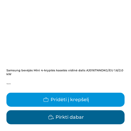
Samsung bevėjės Mini 4-kryptės kasetės vidinė dalis AJ016TNNDKG/EU 1.6/2.0
kW
Kaina
720,00 €
Pridėti į krepšelį
Pirkti dabar