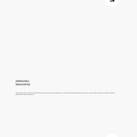
ĮRENGINIŲ
REMONTAS
Oras-oras šilumos siurbliai ir kondicionieriai su įrenginių remonto paslauga - tai užtikrintas sprendimas gedimų šalinimui, garantuojantis sklandų įrenginio veikimą ir
ilgaamžiškumą jūsų patalpose.