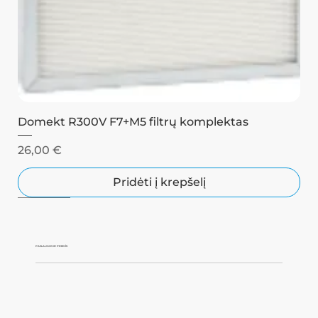
Domekt R300V F7+M5 filtrų komplektas
Kaina
26,00 €
Pridėti į krepšelį
Juodas
Juodas
PASLAUGOS IR PREKĖS