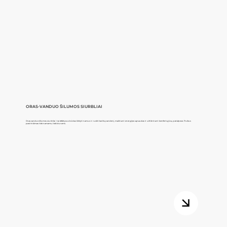
ORAS-VANDUO ŠILUMOS SIURBLIAI
Oras-vanduo šilumos siurbliai - tai efektyvus būdas šildyti namus ir ruošti karštą vandenį, mažinant energijos sąnaudas ir užtikrinant komfortą jūsų patalpose. Puikus
pasirinkimas tiek namams, tiek biurams.