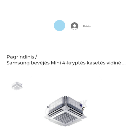
Prisijungti
Pagrindinis
/
Samsung bevėjės Mini 4-kryptės kasetės vidinė dalis AJ016TNNDKG/EU 1.6/2.0 kW