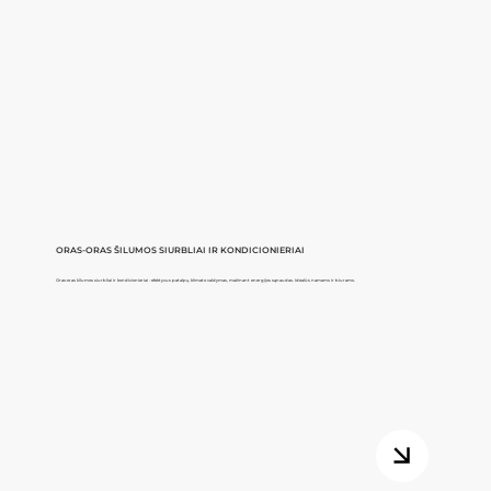
ORAS-ORAS ŠILUMOS SIURBLIAI IR KONDICIONIERIAI
Oras-oras šilumos siurbliai ir kondicionieriai - efektyvus patalpų klimato valdymas, mažinant energijos sąnaudas. Idealūs namams ir biurams.