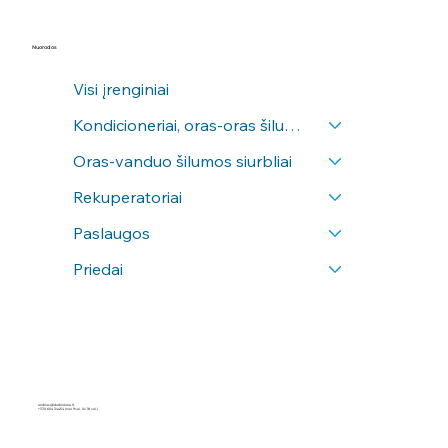
Nuorodos
Visi įrenginiai
Kondicioneriai, oras-oras šilumos siurbliai
Oras-vanduo šilumos siurbliai
Rekuperatoriai
Paslaugos
Priedai
andrius@idarbinkora.lt
+370 604 34454
(nuo 9val. iki 18 val.)