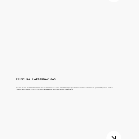
PRIEŽIŪRA IR APTARNAVIMAS
Oras-oras šilumos siurbliai ir kondicionieriai su priežiūra ir aptarnavimu - tai patikimas patalpų klimato sprendimas, užtikrinantis ilgalaikį efektyvumą ir komfortą.
Paslauga apima reguliarų techninį patikrinimą ir palaikymą, skirtą tiek namams, tiek biurams.