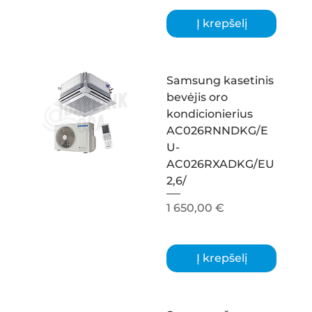
Į krepšelį
Samsung kasetinis
bevėjis oro
kondicionierius
AC026RNNDKG/E
U-
AC026RXADKG/EU
2,6/
Kaina
1 650,00 €
Į krepšelį