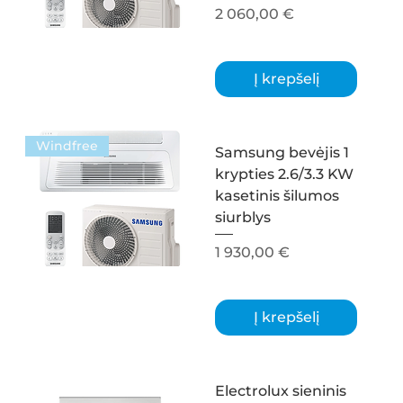
Kaina
2 060,00 €
Į krepšelį
Windfree
Samsung bevėjis 1
krypties 2.6/3.3 KW
kasetinis šilumos
siurblys
Kaina
1 930,00 €
Į krepšelį
Electrolux sieninis