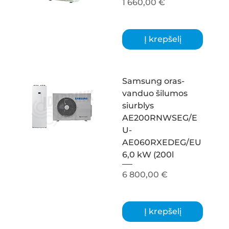
Kaina
1 660,00 €
Į krepšelį
Samsung oras-
vanduo šilumos
siurblys
AE200RNWSEG/E
U-
AE060RXEDEG/EU
6,0 kW (200l
Kaina
6 800,00 €
Į krepšelį