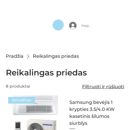
Prisijungti
Pradžia
Reikalingas priedas
Reikalingas priedas
8 produktai
Filtruoti ir rūšiuoti
Windfree
Samsung bevėjis 1
krypties 3.5/4.0 KW
kasetinis šilumos
siurblys