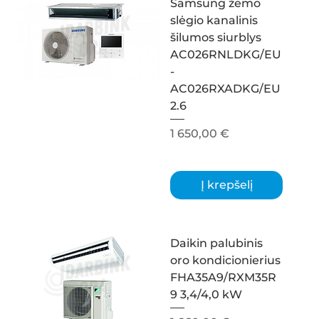
Samsung žemo
slėgio kanalinis
šilumos siurblys
AC026RNLDKG/EU
-
AC026RXADKG/EU
2.6
Kaina
1 650,00 €
Į krepšelį
Daikin palubinis
oro kondicionierius
FHA35A9/RXM35R
9 3,4/4,0 kW