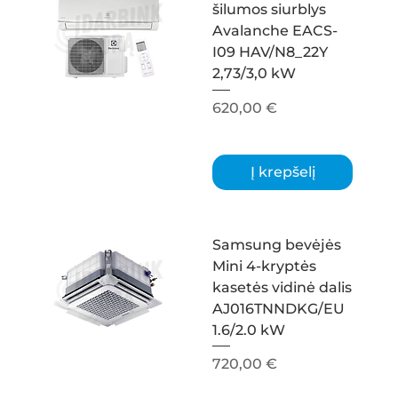
šilumos siurblys
Avalanche EACS-
I09 HAV/N8_22Y
2,73/3,0 kW
Kaina
620,00 €
Į krepšelį
Samsung bevėjės
Mini 4-kryptės
kasetės vidinė dalis
AJ016TNNDKG/EU
1.6/2.0 kW
Kaina
720,00 €