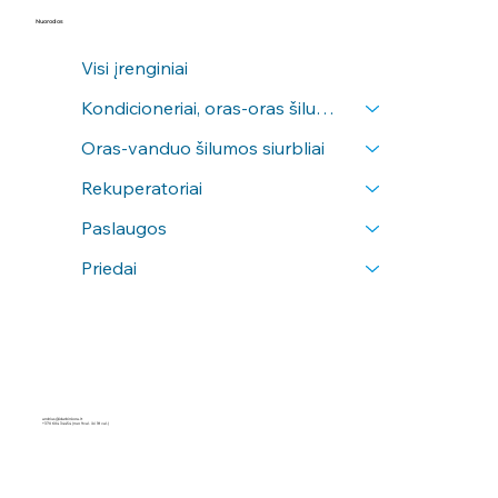
Nuorodos
Visi įrenginiai
Kondicioneriai, oras-oras šilumos siurbliai
Oras-vanduo šilumos siurbliai
Rekuperatoriai
Paslaugos
Priedai
andrius@idarbinkora.lt
+370 604 34454
(nuo 9val. iki 18 val.)